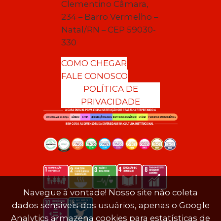
Clementino Câmara,
234 – Barro Vermelho –
Natal/RN – CEP 59030-
330
COMO CHEGAR
FALE CONOSCO
POLÍTICA DE
PRIVACIDADE
Navegue à vontade! Nosso site não coleta
dados sensíveis dos usuários, apenas o Google
Analytics armazena cookies para estatísticas de