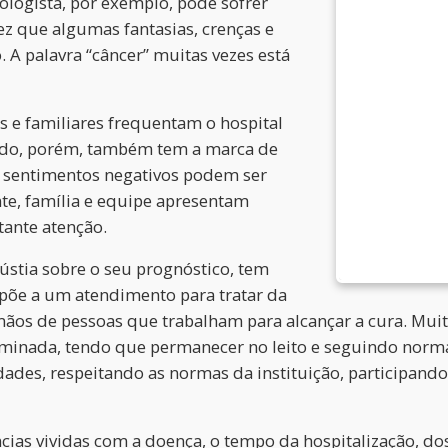
logista, por exemplo, pode sofrer
ez que algumas fantasias, crenças e
. A palavra “câncer” muitas vezes está
s e familiares frequentam o hospital
dado, porém, também tem a marca de
 sentimentos negativos podem ser
nte, família e equipe apresentam
ante atenção.
ústia sobre o seu prognóstico, tem
põe a um atendimento para tratar da
ãos de pessoas que trabalham para alcançar a cura. Muit
minada, tendo que permanecer no leito e seguindo norma
dades, respeitando as normas da instituição, participando
ncias vividas com a doença, o tempo da hospitalização, d