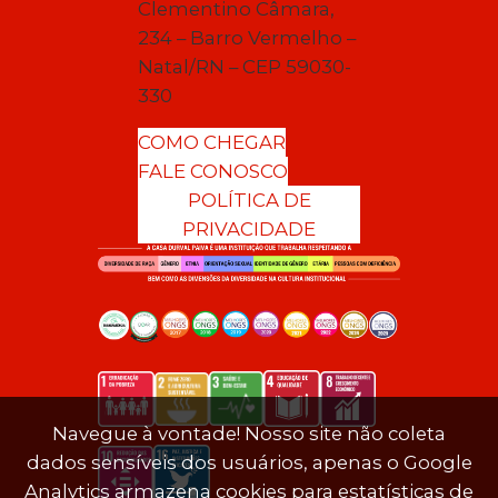
Clementino Câmara,
234 – Barro Vermelho –
Natal/RN – CEP 59030-
330
COMO CHEGAR
FALE CONOSCO
POLÍTICA DE
PRIVACIDADE
Navegue à vontade! Nosso site não coleta
dados sensíveis dos usuários, apenas o Google
Analytics armazena cookies para estatísticas de