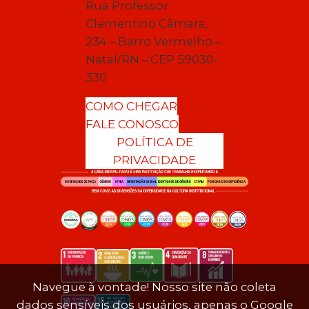
Rua Professor
Clementino Câmara,
234 – Barro Vermelho –
Natal/RN – CEP 59030-
330
COMO CHEGAR
FALE CONOSCO
POLÍTICA DE
PRIVACIDADE
Navegue à vontade! Nosso site não coleta
dados sensíveis dos usuários, apenas o Google