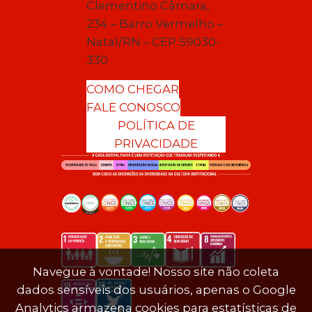
Clementino Câmara,
234 – Barro Vermelho –
Natal/RN – CEP 59030-
330
COMO CHEGAR
FALE CONOSCO
POLÍTICA DE
PRIVACIDADE
Navegue à vontade! Nosso site não coleta
dados sensíveis dos usuários, apenas o Google
Analytics armazena cookies para estatísticas de