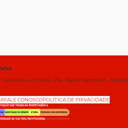
Paiva
 Clementino Câmara, 234 – Barro Vermelho – Natal/
AR
FALE CONOSCO
POLÍTICA DE PRIVACIDADE