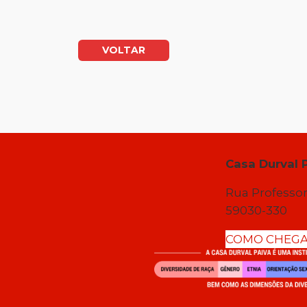
VOLTAR
Casa Durval 
Rua Professor
59030-330
COMO CHEG