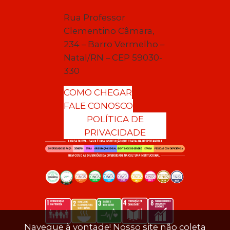
Rua Professor
Clementino Câmara,
234 – Barro Vermelho –
Natal/RN – CEP 59030-
330
COMO CHEGAR
FALE CONOSCO
POLÍTICA DE
PRIVACIDADE
Navegue à vontade! Nosso site não coleta