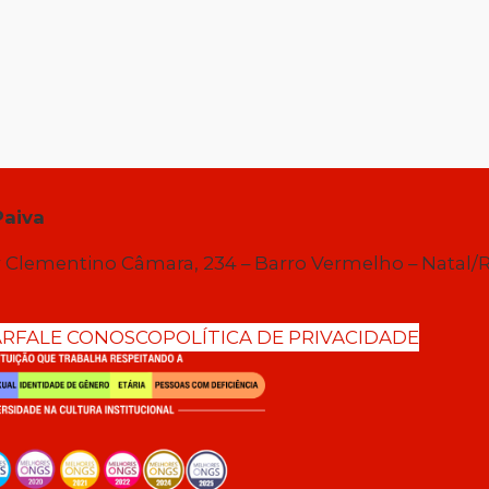
Paiva
 Clementino Câmara, 234 – Barro Vermelho – Natal/
AR
FALE CONOSCO
POLÍTICA DE PRIVACIDADE