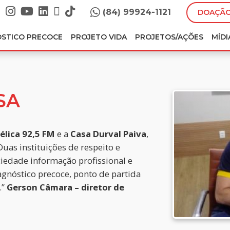
(84) 99924-1121
DOAÇÃO
ÓSTICO PRECOCE
PROJETO VIDA
PROJETOS/AÇÕES
MÍDI
SA
élica
92,5 FM
e a
Casa Durval Paiva
,
Duas instituições de respeito e
ciedade informação profissional e
agnóstico precoce, ponto de partida
.”
Gerson Câmara – diretor de