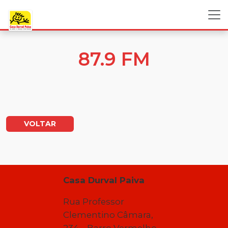
87.9 FM
VOLTAR
Casa Durval Paiva
Rua Professor
Clementino Câmara,
234 – Barro Vermelho –