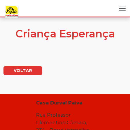
Criança Esperança
VOLTAR
Casa Durval Paiva
Rua Professor
Clementino Câmara,
234 – Barro Vermelho –