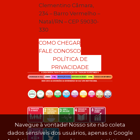
Clementino Câmara,
234 – Barro Vermelho –
Natal/RN – CEP 59030-
330
COMO CHEGAR
FALE CONOSCO
POLÍTICA DE
PRIVACIDADE
Navegue à vontade! Nosso site não coleta
dados sensíveis dos usuários, apenas o Google