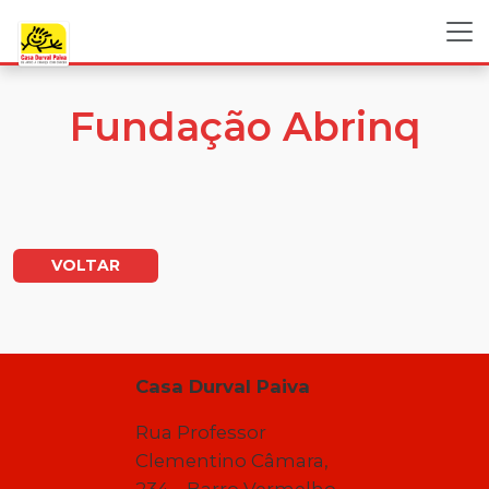
Fundação Abrinq
VOLTAR
Casa Durval Paiva
Rua Professor
Clementino Câmara,
234 – Barro Vermelho –