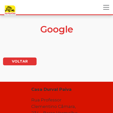
Google
VOLTAR
Casa Durval Paiva
Rua Professor
Clementino Câmara,
234 – Barro Vermelho –