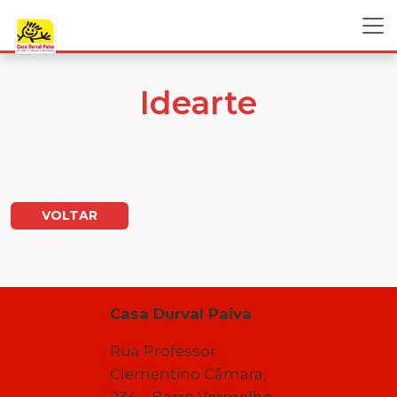
Idearte
VOLTAR
Casa Durval Paiva
Rua Professor
Clementino Câmara,
234 – Barro Vermelho –