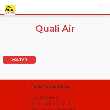
Quali Air
VOLTAR
Casa Durval Paiva
Rua Professor
Clementino Câmara,
234 – Barro Vermelho –