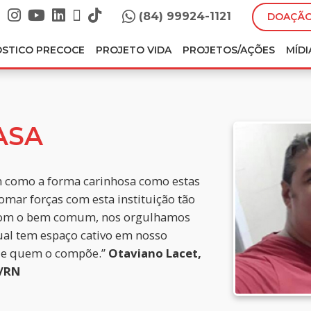
(84) 99924-1121
DOAÇÃO
ÓSTICO PRECOCE
PROJETO VIDA
PROJETOS/AÇÕES
MÍDI
ASA
m como a forma carinhosa como estas
mar forças com esta instituição tão
 com o bem comum, nos orgulhamos
qual tem espaço cativo em nosso
 de quem o compõe.”
Otaviano Lacet,
L/RN