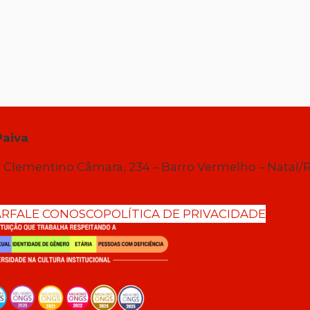
Paiva
 Clementino Câmara, 234 – Barro Vermelho – Natal/
AR
FALE CONOSCO
POLÍTICA DE PRIVACIDADE