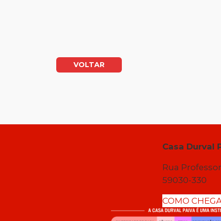
VOLTAR
Casa Durval 
Rua Professor
59030-330
COMO CHEG