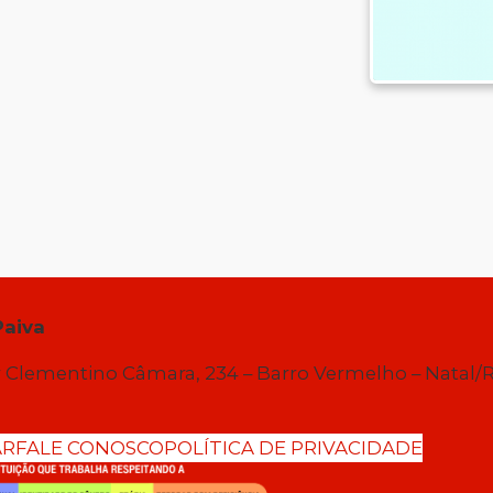
Paiva
 Clementino Câmara, 234 – Barro Vermelho – Natal/
AR
FALE CONOSCO
POLÍTICA DE PRIVACIDADE