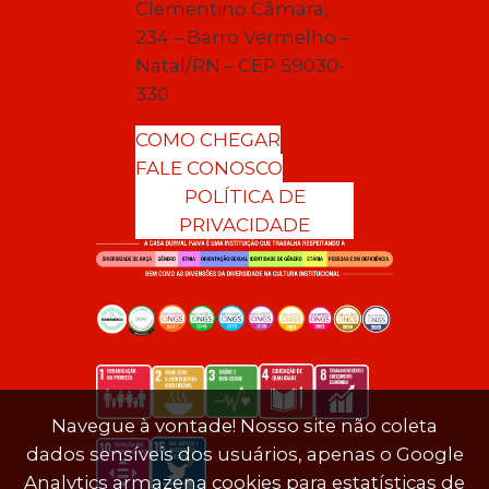
Clementino Câmara,
234 – Barro Vermelho –
Natal/RN – CEP 59030-
330
COMO CHEGAR
FALE CONOSCO
POLÍTICA DE
PRIVACIDADE
Navegue à vontade! Nosso site não coleta
dados sensíveis dos usuários, apenas o Google
Analytics armazena cookies para estatísticas de