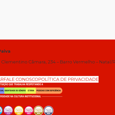
Paiva
 Clementino Câmara, 234 – Barro Vermelho – Natal/
AR
FALE CONOSCO
POLÍTICA DE PRIVACIDADE