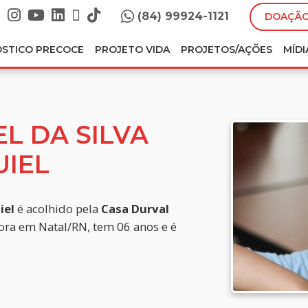
(84) 99924-1121
DOAÇÃO
ÓSTICO PRECOCE
PROJETO VIDA
PROJETOS/AÇÕES
MÍDI
L DA SILVA
UIEL
iel
é acolhido pela
Casa Durval
ora em Natal/RN, tem 06 anos e é