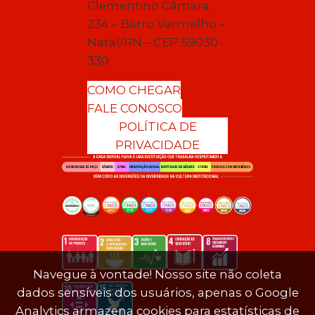
Clementino Câmara,
234 – Barro Vermelho –
Natal/RN – CEP 59030-
330
COMO CHEGAR
FALE CONOSCO
POLÍTICA DE
PRIVACIDADE
Navegue à vontade! Nosso site não coleta
dados sensíveis dos usuários, apenas o Google
Analytics armazena cookies para estatísticas de