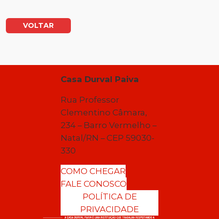
VOLTAR
Casa Durval Paiva
Rua Professor
Clementino Câmara,
234 – Barro Vermelho –
Natal/RN – CEP 59030-
330
COMO CHEGAR
FALE CONOSCO
POLÍTICA DE
PRIVACIDADE