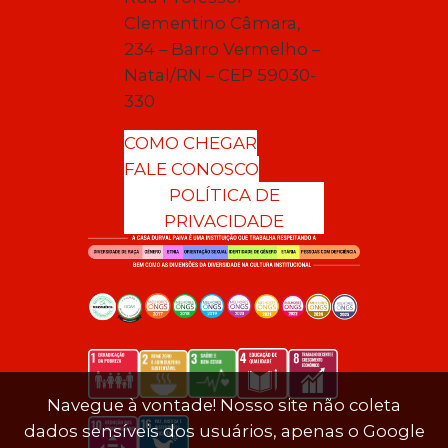
Clementino Câmara,
234 – Barro Vermelho –
Natal/RN – CEP 59030-
330
COMO CHEGAR
FALE CONOSCO
POLÍTICA DE
PRIVACIDADE
Navegue à vontade! Nosso site não coleta
dados sensíveis dos usuários, apenas o Google