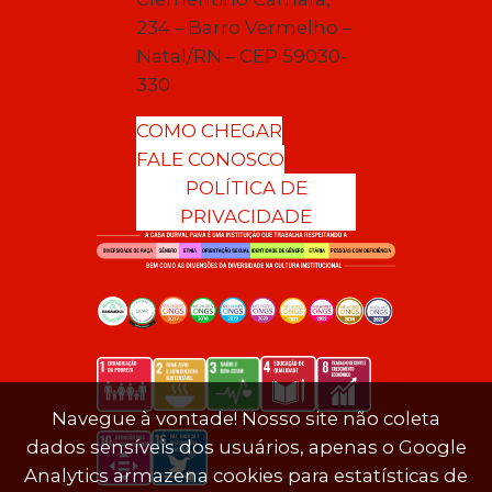
234 – Barro Vermelho –
Natal/RN – CEP 59030-
330
COMO CHEGAR
FALE CONOSCO
POLÍTICA DE
PRIVACIDADE
Navegue à vontade! Nosso site não coleta
dados sensíveis dos usuários, apenas o Google
Analytics armazena cookies para estatísticas de