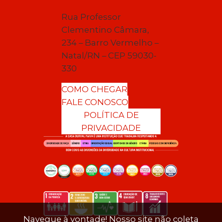
Rua Professor
Clementino Câmara,
234 – Barro Vermelho –
Natal/RN – CEP 59030-
330
COMO CHEGAR
FALE CONOSCO
POLÍTICA DE
PRIVACIDADE
Navegue à vontade! Nosso site não coleta