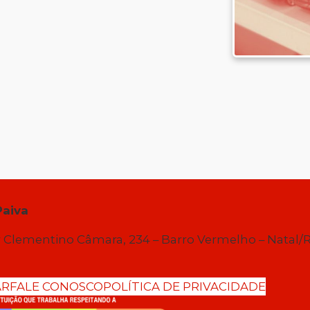
Paiva
 Clementino Câmara, 234 – Barro Vermelho – Natal/
AR
FALE CONOSCO
POLÍTICA DE PRIVACIDADE