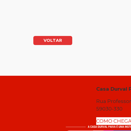
VOLTAR
Casa Durval 
Rua Professor
59030-330
COMO CHEG