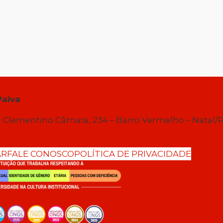
Paiva
 Clementino Câmara, 234 – Barro Vermelho – Natal/
AR
FALE CONOSCO
POLÍTICA DE PRIVACIDADE