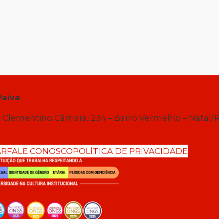
Paiva
 Clementino Câmara, 234 – Barro Vermelho – Natal/
AR
FALE CONOSCO
POLÍTICA DE PRIVACIDADE