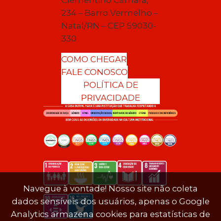
Clementino Câmara,
234 – Barro Vermelho –
Natal/RN – CEP 59030-
330
COMO CHEGAR
FALE CONOSCO
POLÍTICA DE
PRIVACIDADE
Navegue à vontade! Nosso site não coleta
dados sensíveis dos usuários, apenas o Google
Analytics armazena cookies para estatísticas de