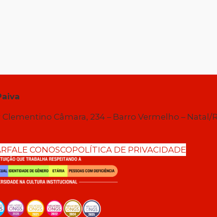
Paiva
 Clementino Câmara, 234 – Barro Vermelho – Natal/
AR
FALE CONOSCO
POLÍTICA DE PRIVACIDADE