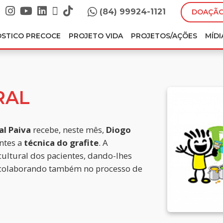
(84) 99924-1121
DOAÇÃO
ÓSTICO PRECOCE
PROJETO VIDA
PROJETOS/AÇÕES
MÍDI
RAL
al Paiva
recebe, neste mês,
Diogo
entes a
técnica do grafite
. A
cultural dos pacientes, dando-lhes
 e colaborando também no processo de