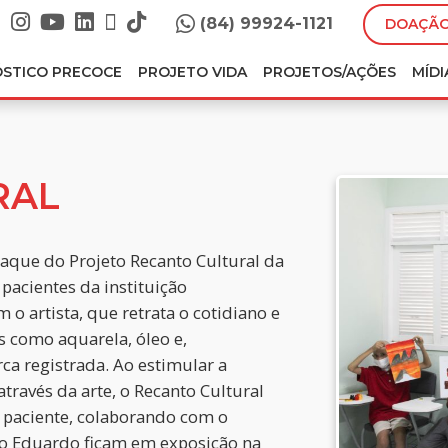
(84) 99924-1121
DOAÇÃO
ÓSTICO PRECOCE
PROJETO VIDA
PROJETOS/AÇÕES
MÍDI
RAL
taque do Projeto Recanto Cultural da
 pacientes da instituição
 o artista, que retrata o cotidiano e
as como aquarela, óleo e,
rca registrada. Ao estimular a
través da arte, o Recanto Cultural
 paciente, colaborando com o
sco Eduardo ficam em exposição na