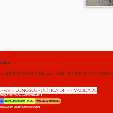
Paiva
 Clementino Câmara, 234 – Barro Vermelho – Natal/
AR
FALE CONOSCO
POLÍTICA DE PRIVACIDADE