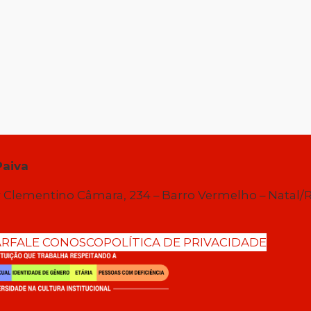
Paiva
 Clementino Câmara, 234 – Barro Vermelho – Natal/
AR
FALE CONOSCO
POLÍTICA DE PRIVACIDADE