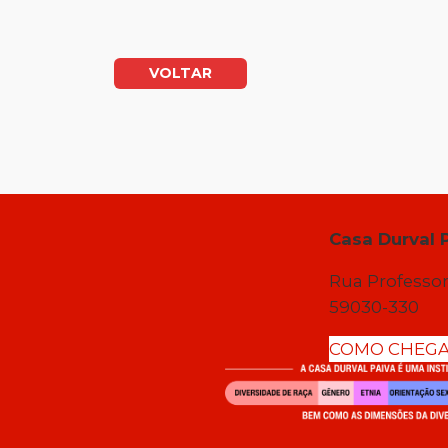
VOLTAR
Casa Durval 
Rua Professor
59030-330
COMO CHEG