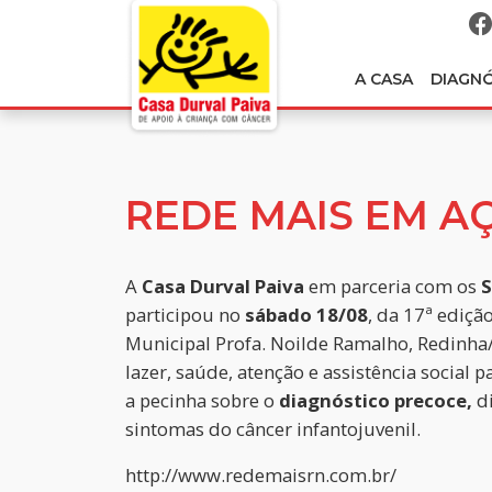
A CASA
DIAGN
REDE MAIS EM A
A
Casa Durval Paiva
em parceria com os
S
participou no
sábado 18/08
, da 17ª ediçã
Municipal Profa. Noilde Ramalho, Redinha/
lazer, saúde, atenção e assistência social
a pecinha sobre o
diagnóstico precoce,
di
sintomas do câncer infantojuvenil.
http://www.redemaisrn.com.br/