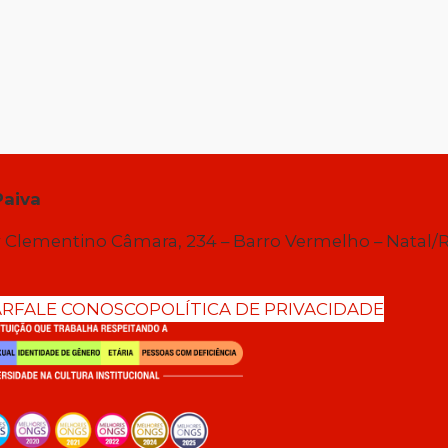
Paiva
 Clementino Câmara, 234 – Barro Vermelho – Natal/
AR
FALE CONOSCO
POLÍTICA DE PRIVACIDADE