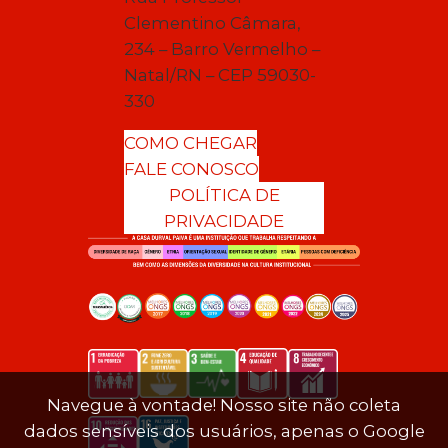
Clementino Câmara,
234 – Barro Vermelho –
Natal/RN – CEP 59030-
330
COMO CHEGAR
FALE CONOSCO
POLÍTICA DE
PRIVACIDADE
Navegue à vontade! Nosso site não coleta
dados sensíveis dos usuários, apenas o Google