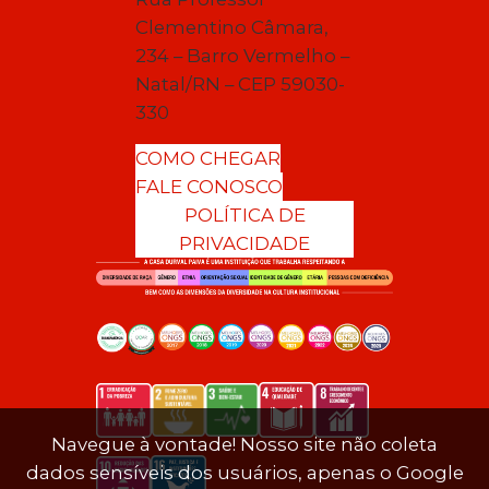
Clementino Câmara,
234 – Barro Vermelho –
Natal/RN – CEP 59030-
330
COMO CHEGAR
FALE CONOSCO
POLÍTICA DE
PRIVACIDADE
Navegue à vontade! Nosso site não coleta
dados sensíveis dos usuários, apenas o Google