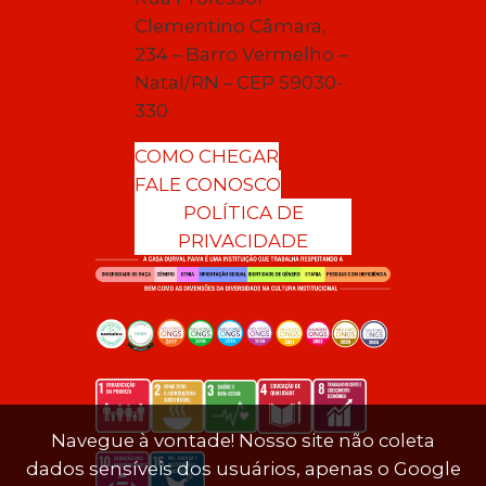
Clementino Câmara,
234 – Barro Vermelho –
Natal/RN – CEP 59030-
330
COMO CHEGAR
FALE CONOSCO
POLÍTICA DE
PRIVACIDADE
Navegue à vontade! Nosso site não coleta
dados sensíveis dos usuários, apenas o Google