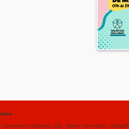
Paiva
 Clementino Câmara, 234 – Barro Vermelho – Natal/