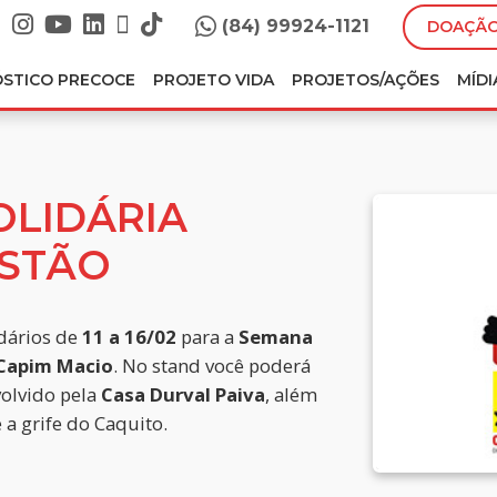
(84) 99924-1121
DOAÇÃO
ÓSTICO PRECOCE
PROJETO VIDA
PROJETOS/AÇÕES
MÍDI
OLIDÁRIA
STÃO
dários de
11 a 16/02
para a
Semana
Capim Macio
. No stand você poderá
volvido pela
Casa Durval Paiva
, além
a grife do Caquito.