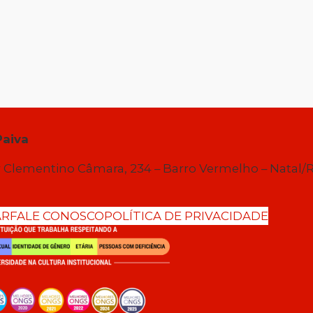
Paiva
 Clementino Câmara, 234 – Barro Vermelho – Natal/
AR
FALE CONOSCO
POLÍTICA DE PRIVACIDADE