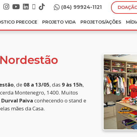
(84) 99924-1121
DOAÇÃO
ÓSTICO PRECOCE
PROJETO VIDA
PROJETOS/AÇÕES
MÍDI
 Nordestão
estão
, de
08 a 13/05
, das
9 às 15h
,
acerda Montenegro, 1400. Muitos
 Durval Paiva
conhecendo o stand e
pelas mães da Casa.