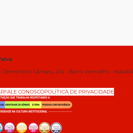
Paiva
 Clementino Câmara, 234 – Barro Vermelho – Natal/
AR
FALE CONOSCO
POLÍTICA DE PRIVACIDADE