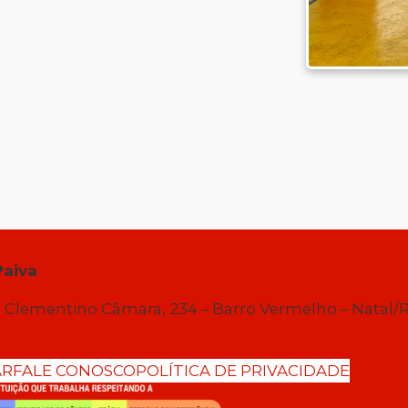
Paiva
 Clementino Câmara, 234 – Barro Vermelho – Natal/
AR
FALE CONOSCO
POLÍTICA DE PRIVACIDADE