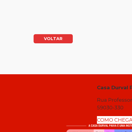
VOLTAR
Casa Durval 
Rua Professor
59030-330
COMO CHEG