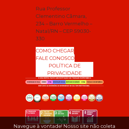
Rua Professor
Clementino Câmara,
234 – Barro Vermelho –
Natal/RN – CEP 59030-
330
COMO CHEGAR
FALE CONOSCO
POLÍTICA DE
PRIVACIDADE
Navegue à vontade! Nosso site não coleta