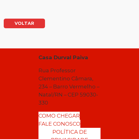
VOLTAR
Casa Durval Paiva
Rua Professor
Clementino Câmara,
234 – Barro Vermelho –
Natal/RN – CEP 59030-
330
COMO CHEGAR
FALE CONOSCO
POLÍTICA DE