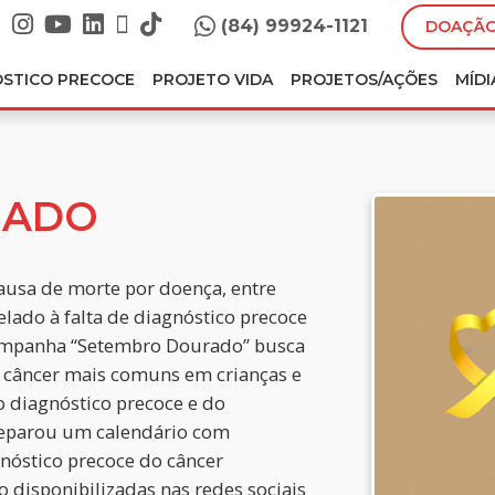
(84) 99924-1121
DOAÇÃO
ÓSTICO PRECOCE
PROJETO VIDA
PROJETOS/AÇÕES
MÍDI
RADO
causa de morte por doença, entre
elado à falta de diagnóstico precoce
 campanha “Setembro Dourado” busca
 de câncer mais comuns em crianças e
o diagnóstico precoce e do
preparou um calendário com
gnóstico precoce do câncer
o disponibilizadas nas redes sociais