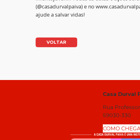
(@casadurvalpaiva) e no www.casadurvalpa
ajude a salvar vidas!
VOLTAR
Casa Durval 
Rua Professor
59030-330
COMO CHEG