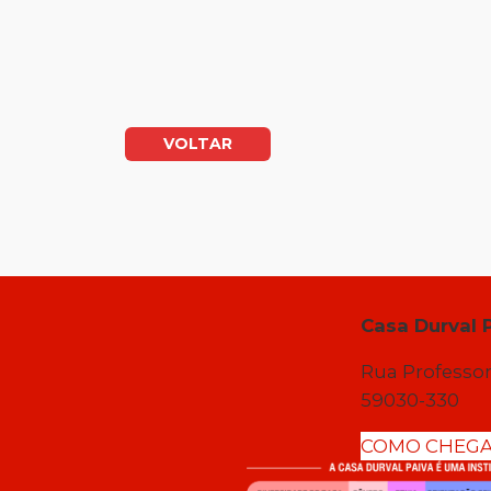
VOLTAR
Casa Durval 
Rua Professor
59030-330
COMO CHEG