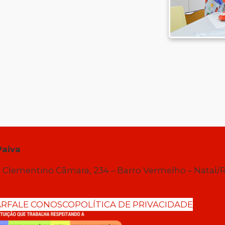
Paiva
 Clementino Câmara, 234 – Barro Vermelho – Natal/
AR
FALE CONOSCO
POLÍTICA DE PRIVACIDADE