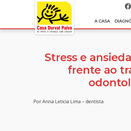
A CASA
DIAGN
Stress e ansied
frente ao t
odontol
Por Anna Leticia Lima – dentista