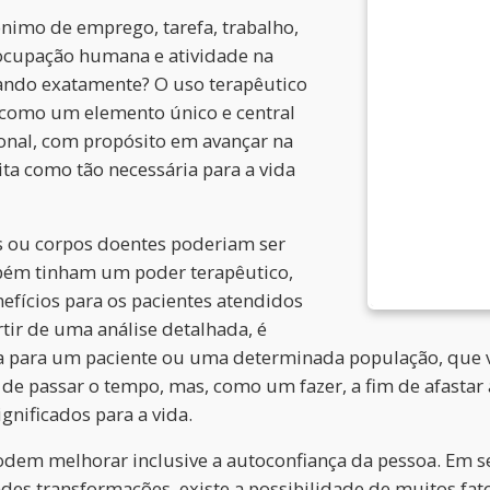
nimo de emprego, tarefa, trabalho,
ocupação humana e atividade na
ando exatamente? O uso terapêutico
 como um elemento único e central
ional, com propósito em avançar na
ta como tão necessária para a vida
s ou corpos doentes poderiam ser
mbém tinham um poder terapêutico,
nefícios para os pacientes atendidos
tir de uma análise detalhada, é
a para um paciente ou uma determinada população, que ve
de passar o tempo, mas, como um fazer, a fim de afastar
gnificados para a vida.
odem melhorar inclusive a autoconfiança da pessoa. Em s
es transformações, existe a possibilidade de muitos fat