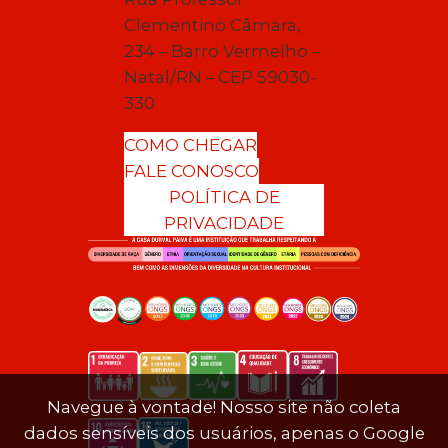
Clementino Câmara,
234 – Barro Vermelho –
Natal/RN – CEP 59030-
330
COMO CHEGAR
FALE CONOSCO
POLÍTICA DE
PRIVACIDADE
Navegue à vontade! Nosso site não coleta
dados sensíveis dos usuários, apenas o Google