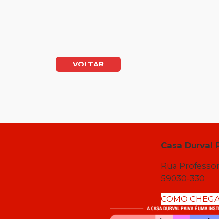
VOLTAR
Casa Durval 
Rua Professor
59030-330
COMO CHEG