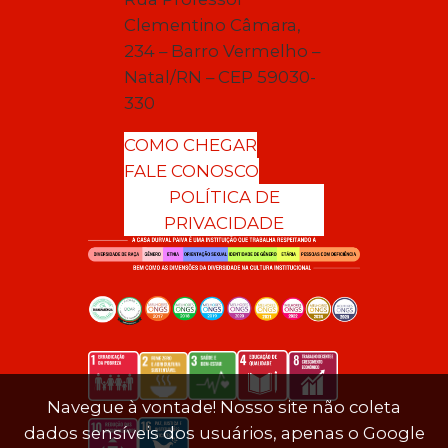
Clementino Câmara,
234 – Barro Vermelho –
Natal/RN – CEP 59030-
330
COMO CHEGAR
FALE CONOSCO
POLÍTICA DE
PRIVACIDADE
Navegue à vontade! Nosso site não coleta
dados sensíveis dos usuários, apenas o Google