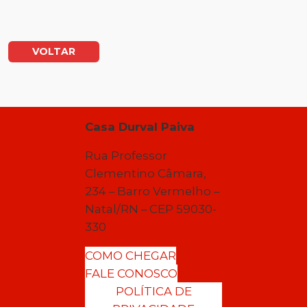
VOLTAR
Casa Durval Paiva
Rua Professor
Clementino Câmara,
234 – Barro Vermelho –
Natal/RN – CEP 59030-
330
COMO CHEGAR
FALE CONOSCO
POLÍTICA DE